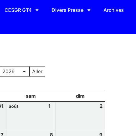
CESGR GT4
Divers Presse
Archives
sam
dim
31
1
2
août
7
8
9