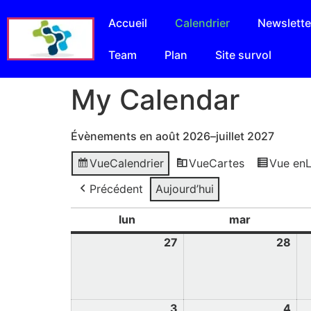
Accueil
Calendrier
Newslette
Team
Plan
Site survol
My Calendar
Évènements en août 2026–juillet 2027
Vue
Calendrier
Vue
Cartes
Vue en
L
Précédent
Aujourd’hui
lun
mar
27
28
3
4