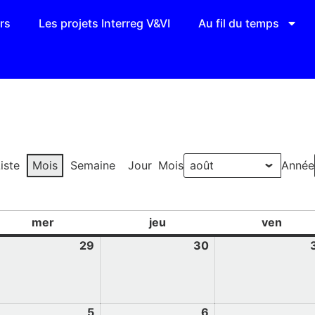
rs
Les projets Interreg V&VI
Au fil du temps
iste
Mois
Semaine
Jour
Mois
Année
mer
jeu
ven
29
30
5
6