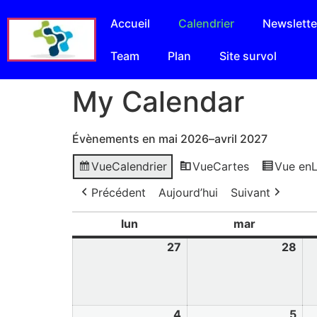
Accueil
Calendrier
Newslette
Team
Plan
Site survol
My Calendar
Évènements en mai 2026–avril 2027
Vue
Calendrier
Vue
Cartes
Vue en
L
Précédent
Aujourd’hui
Suivant
lun
mar
27
28
4
5