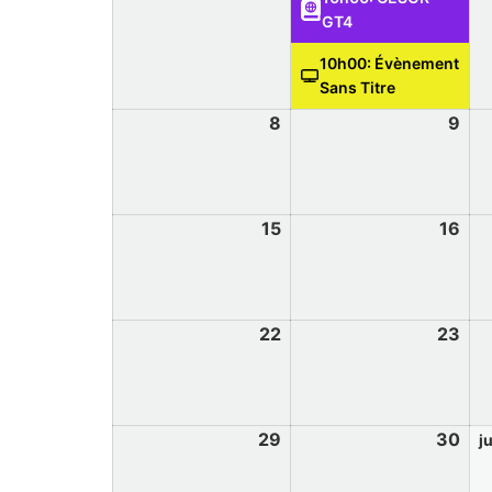
GT4
10h00: Évènement
Sans Titre
8
9
15
16
22
23
29
30
ju