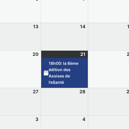
13
14
20
21
18h00: la 8ème
édition des
Assises de
l’eSanté
27
28
3
4