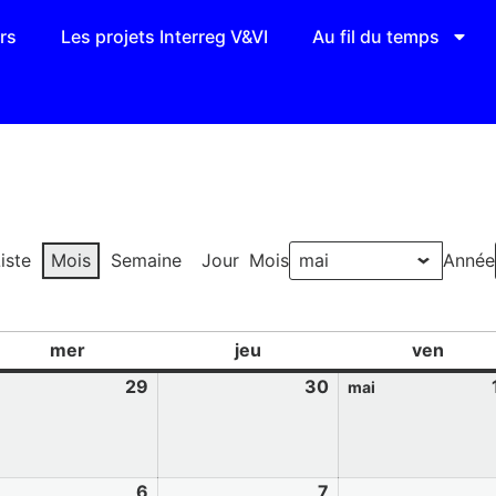
rs
Les projets Interreg V&VI
Au fil du temps
iste
Mois
Semaine
Jour
Mois
Année
mer
jeu
ven
29
30
mai
6
7