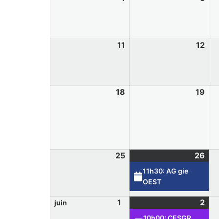
11
12
18
19
25
26
11h30: AG gie
OEST
1
2
juin
10h00: CESGR