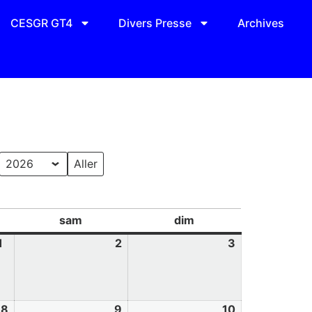
CESGR GT4
Divers Presse
Archives
sam
dim
1
2
3
8
9
10