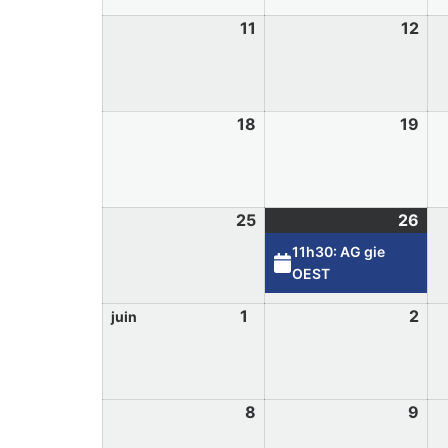
11
12
18
19
25
26
11h30: AG gie
OEST
1
2
juin
8
9