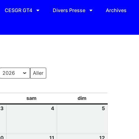
CESGR GT4
Divers Presse
Archives
sam
dim
3
4
5
10
11
12