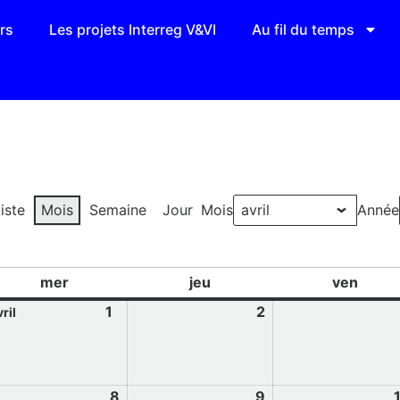
rs
Les projets Interreg V&VI
Au fil du temps
iste
Mois
Semaine
Jour
Mois
Année
mer
jeu
ven
1
2
ril
8
9