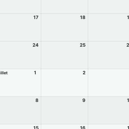
17
18
24
25
1
2
illet
8
9
15
16