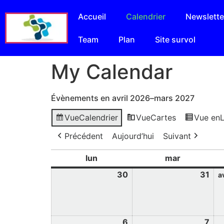
Accueil
Calendrier
Newslette
Team
Plan
Site survol
My Calendar
Évènements en avril 2026–mars 2027
Vue
Calendrier
Vue
Cartes
Vue en
L
Précédent
Aujourd’hui
Suivant
lun
mar
30
31
av
6
7