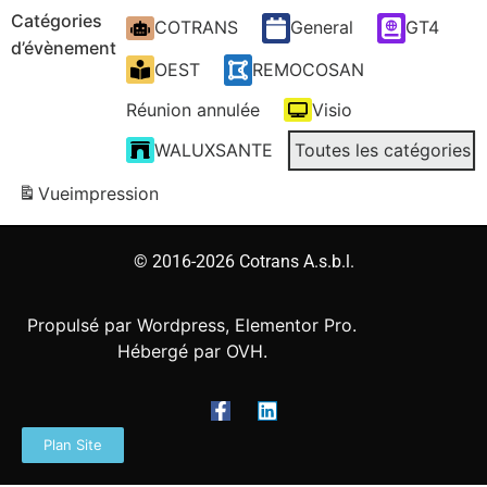
Catégories
COTRANS
General
GT4
d’évènement
OEST
REMOCOSAN
Réunion annulée
Visio
WALUXSANTE
Toutes les catégories
Vue
impression
© 2016-2026 Cotrans A.s.b.l.
Propulsé par Wordpress, Elementor Pro.
Hébergé par OVH.
Plan Site